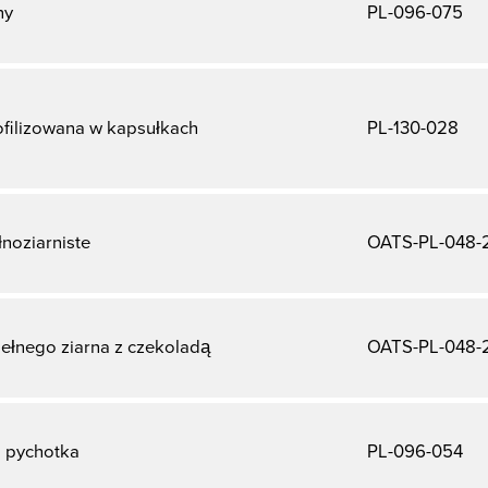
ny
PL-096-075
iofilizowana w kapsułkach
PL-130-028
łnoziarniste
OATS-PL-048-
pełnego ziarna z czekoladą
OATS-PL-048-
i pychotka
PL-096-054