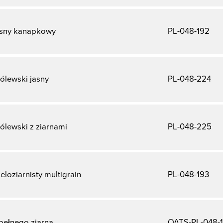
asny kanapkowy
PL-048-192
ólewski jasny
PL-048-224
ólewski z ziarnami
PL-048-225
eloziarnisty multigrain
PL-048-193
pełnego ziarna
OATS-PL-048-