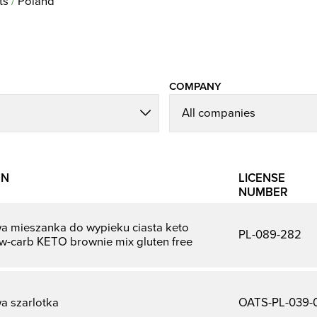
ts
Poland
COMPANY
ON
LICENSE
NUMBER
a mieszanka do wypieku ciasta keto
PL-089-282
w-carb KETO brownie mix gluten free
a szarlotka
OATS-PL-039-