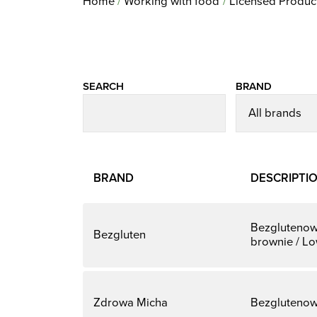
Home
Working with food
Licensed Produc
SEARCH
BRAND
BRAND
DESCRIPTI
Bezglutenow
Bezgluten
brownie / Lo
Zdrowa Micha
Bezglutenow