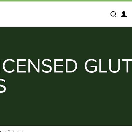
Search
ICENSED GLUT
S